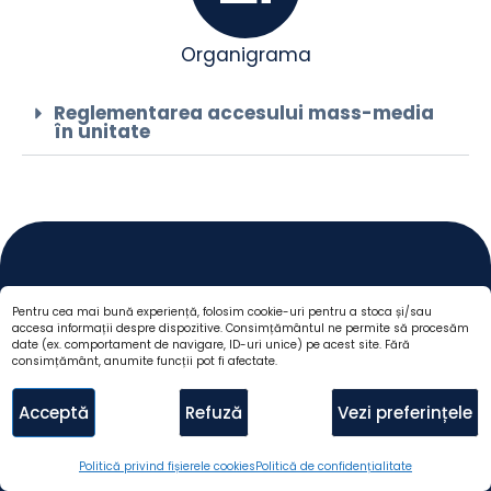
Organigrama
Reglementarea accesului mass-media
în unitate
Pentru cea mai bună experiență, folosim cookie-uri pentru a stoca și/sau
accesa informații despre dispozitive. Consimțământul ne permite să procesăm
date (ex. comportament de navigare, ID-uri unice) pe acest site. Fără
consimțământ, anumite funcții pot fi afectate.
Acceptă
Refuză
Vezi preferințele
Programare
Consiliere online
Politică privind fișierele cookies
Politică de confidențialitate
Sună-ne
Contul meu