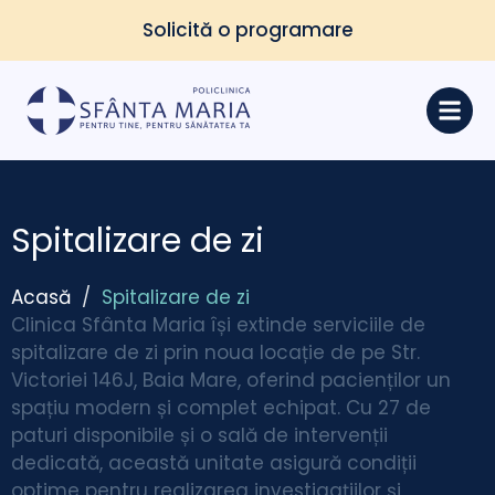
Solicită o programare
Spitalizare de zi
Acasă
/
Spitalizare de zi
Clinica Sfânta Maria își extinde serviciile de
spitalizare de zi prin noua locație de pe Str.
Victoriei 146J, Baia Mare, oferind pacienților un
spațiu modern și complet echipat. Cu 27 de
paturi disponibile și o sală de intervenții
dedicată, această unitate asigură condiții
optime pentru realizarea investigațiilor și