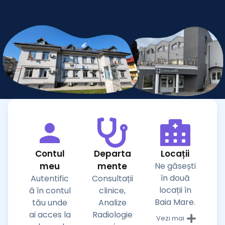
Contul
Departa
Locații
meu
mente
Ne găsești
în două
Autentific
Consultații
locații în
ă în contul
clinice,
Baia Mare.
tău unde
Analize
ai acces la
Radiologie
Vezi mai