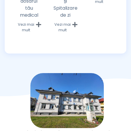
dosarul
și
mult
tău
Spitalizare
medical
de zi
Vezi mai
Vezi mai
mult
mult