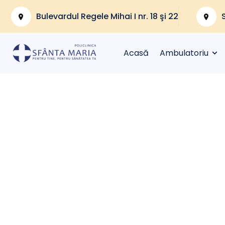
Bulevardul Regele Mihai I nr. 18 şi 22
Acasă
Ambulatoriu