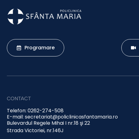
Programare
CONTACT
Telefon: 0262-274-508
E-mail: secretariat@policlinicasfantamaria.ro
Bulevardul Regele Mihai I nr.18 şi 22
Strada Victoriei, nr.146J