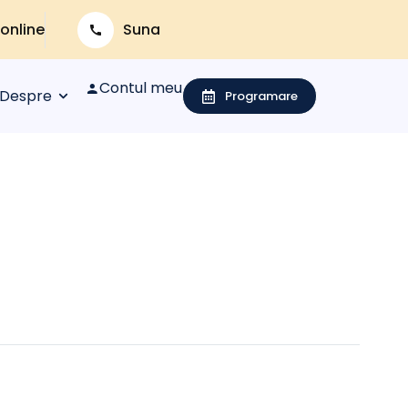
 online
Suna
Contul meu
Despre
Programare