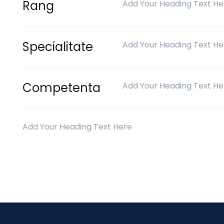
Rang
Add Your Heading Text He
Specialitate
Add Your Heading Text He
Competenta
Add Your Heading Text He
Add Your Heading Text Here