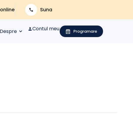
 online
Suna
Contul meu
Despre
Programare