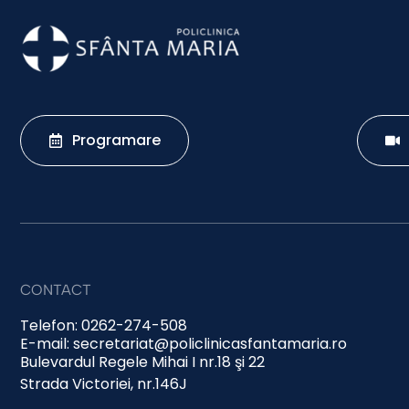
Programare
CONTACT
Telefon: 0262-274-508
E-mail: secretariat@policlinicasfantamaria.ro
Bulevardul Regele Mihai I nr.18 şi 22
Strada Victoriei, nr.146J