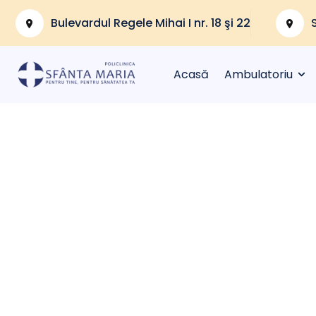
Bulevardul Regele Mihai I nr. 18 şi 22
Acasă
Ambulatoriu