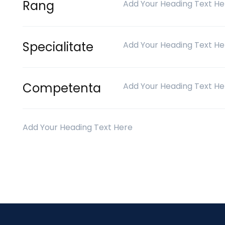
Rang
Add Your Heading Text He
Specialitate
Add Your Heading Text He
Competenta
Add Your Heading Text He
Add Your Heading Text Here